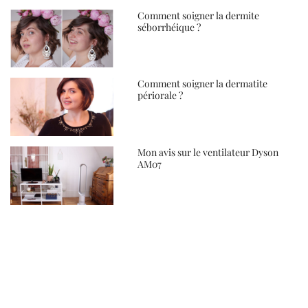
Comment soigner la dermite
séborrhéique ?
Comment soigner la dermatite
périorale ?
Mon avis sur le ventilateur Dyson
AM07