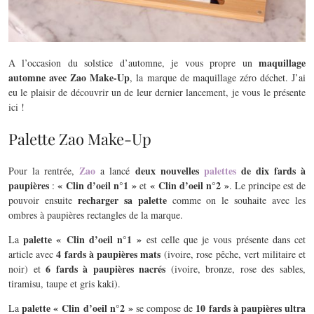
maquillage
A l’occasion du solstice d’automne, je vous propre un
automne avec Zao Make-Up
, la marque de maquillage zéro déchet. J’ai
eu le plaisir de découvrir un de leur dernier lancement, je vous le présente
ici !
Palette Zao Make-Up
Zao
deux nouvelles
palettes
de dix fards à
Pour la rentrée,
a lancé
paupières
« Clin d’oeil n°1 »
« Clin d’oeil n°2 »
:
et
. Le principe est de
recharger sa palette
pouvoir ensuite
comme on le souhaite avec les
ombres à paupières rectangles de la marque.
palette « Clin d’oeil n°1 »
La
est celle que je vous présente dans cet
4 fards à paupières mats
article avec
(ivoire, rose pêche, vert militaire et
6 fards à paupières nacrés
noir) et
(ivoire, bronze, rose des sables,
tiramisu, taupe et gris kaki).
palette « Clin d’oeil n°2 »
10 fards à paupières ultra
La
se compose de