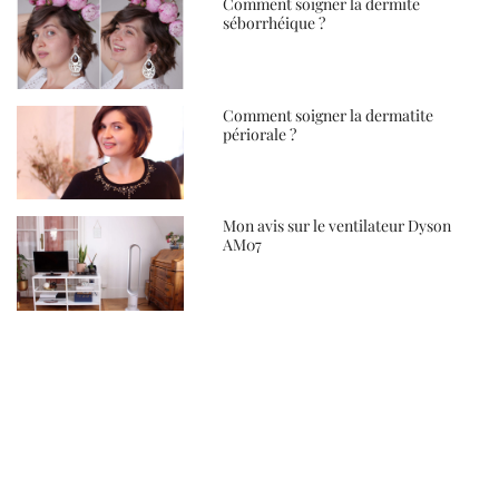
Comment soigner la dermite
séborrhéique ?
Comment soigner la dermatite
périorale ?
Mon avis sur le ventilateur Dyson
AM07